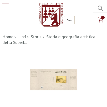
C
Salta
al
Home
Libri
Storia
Storia e geografia artistica
contenuto
della Superba
Vai
alla
fine
della
galleria
di
immagini