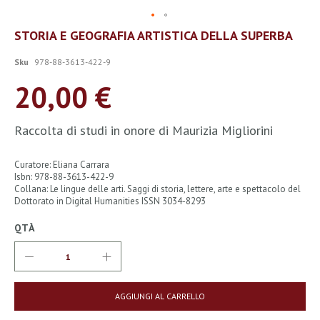
Vai
STORIA E GEOGRAFIA ARTISTICA DELLA SUPERBA
all'inizio
della
Sku
978-88-3613-422-9
galleria
di
20,00 €
immagini
Raccolta di studi in onore di Maurizia Migliorini
Curatore: Eliana Carrara
Isbn: 978-88-3613-422-9
Collana: Le lingue delle arti. Saggi di storia, lettere, arte e spettacolo del
Dottorato in Digital Humanities ISSN 3034-8293
QTÀ
AGGIUNGI AL CARRELLO