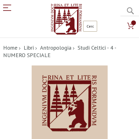
C
Salta
al
Home
Libri
Antropologia
Studi Celtici - 4 -
contenuto
NUMERO SPECIALE
Vai
alla
fine
della
galleria
di
immagini