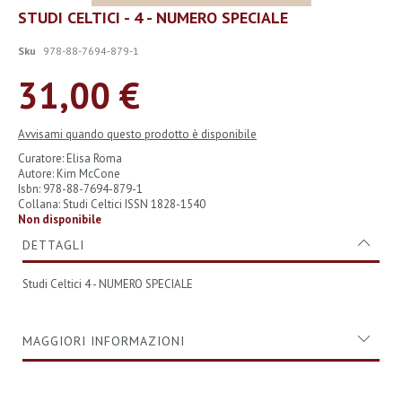
Vai
STUDI CELTICI - 4 - NUMERO SPECIALE
all'inizio
della
Sku
978-88-7694-879-1
galleria
di
31,00 €
immagini
Avvisami quando questo prodotto è disponibile
Curatore: Elisa Roma
Autore: Kim McCone
Isbn: 978-88-7694-879-1
Collana: Studi Celtici ISSN 1828-1540
Non disponibile
DETTAGLI
Studi Celtici 4 - NUMERO SPECIALE
MAGGIORI INFORMAZIONI