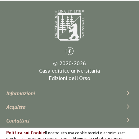
© 2020-2026
Casa editrice universitaria
Edizioni dell'Orso
Informazioni
Acquista
Contattaci
Politica sui Cookie
Il nostro sito usa cookie tecnici o anonimizzati,
Iscriviti Alla Newsletter
non tracciamo informazioni personali. Navigando sul sito acconsenti