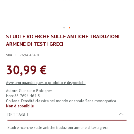
Vai
STUDI E RICERCHE SULLE ANTICHE TRADUZIONI
all'inizio
ARMENE DI TESTI GRECI
della
galleria
di
Sku
88-7694-464-8
immagini
30,99 €
Avvisami quando questo prodotto è disponibile
Autore: Giancarlo Bolognesi
Isbn: 88-7694-464-8
Collana: L'eredità classica nel mondo orientale Serie monografica
Non disponibile
DETTAGLI
Studi e ricerche sulle antiche traduzioni armene di testi greci