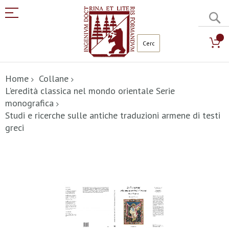
C
Salta
al
Home
Collane
contenuto
L'eredità classica nel mondo orientale Serie
monografica
Studi e ricerche sulle antiche traduzioni armene di testi
greci
Vai
alla
fine
della
galleria
di
immagini