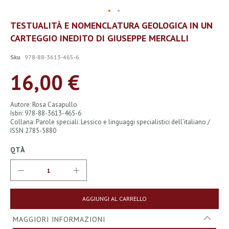
Vai
TESTUALITÀ E NOMENCLATURA GEOLOGICA IN UN
all'inizio
CARTEGGIO INEDITO DI GIUSEPPE MERCALLI
della
galleria
di
Sku
978-88-3613-465-6
immagini
16,00 €
Autore: Rosa Casapullo
Isbn: 978-88-3613-465-6
Collana: Parole speciali. Lessico e linguaggi specialistici dell’italiano /
ISSN 2785-5880
QTÀ
AGGIUNGI AL CARRELLO
MAGGIORI INFORMAZIONI