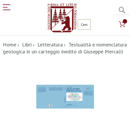
C
Salta
al
Home
Libri
Letteratura
Testualità e nomenclatura
contenuto
geologica in un carteggio inedito di Giuseppe Mercalli
Vai
alla
fine
della
galleria
di
immagini