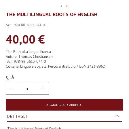
Vai
THE MULTILINGUAL ROOTS OF ENGLISH
all'inizio
della
Sku
978-88-3613-074-0
galleria
di
40,00 €
immagini
The Birth of a Lingua Franca
Autore: Thomas Christiansen
Isbn: 978-88-3613-074-0
Collana: Lingua e Società. Percorsi di studio / ISSN 2723-8962
QTÀ
AGGIUNGI AL CARRELLO
DETTAGLI
The Multilingual Roots of English