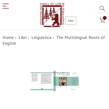
C
Salta
al
Home
Libri
Linguistica
The Multilingual Roots of
contenuto
English
Vai
alla
fine
della
galleria
di
immagini