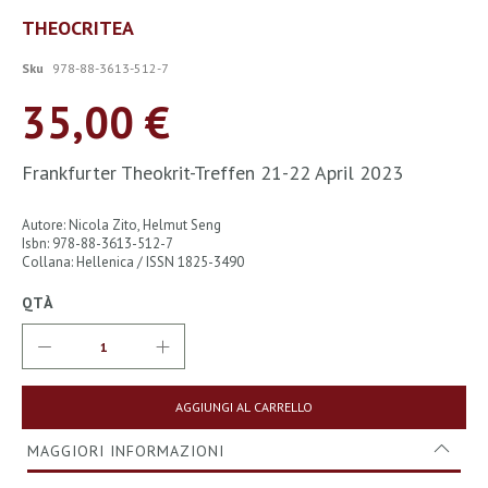
Vai
THEOCRITEA
all'inizio
della
Sku
978-88-3613-512-7
galleria
di
35,00 €
immagini
Frankfurter Theokrit-Treffen 21-22 April 2023
Autore: Nicola Zito, Helmut Seng
Isbn: 978-88-3613-512-7
Collana: Hellenica / ISSN 1825-3490
QTÀ
AGGIUNGI AL CARRELLO
MAGGIORI INFORMAZIONI