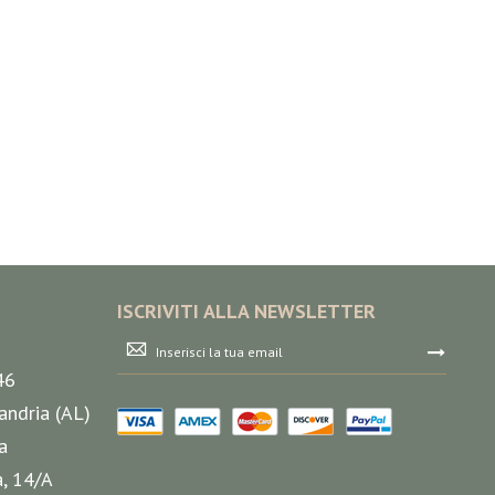
ISCRIVITI ALLA NEWSLETTER
Iscriviti
alla
46
nostra
Newsletter:
andria (AL)
a
a, 14/A