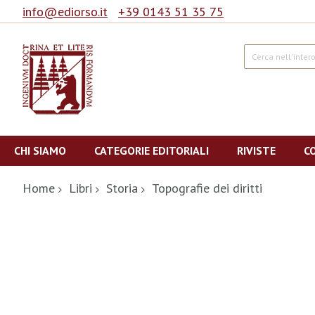
info@ediorso.it
+39 0143 51 35 75
Cerca
Salta
al
CHI SIAMO
CATEGORIE EDITORIALI
RIVISTE
C
contenuto
Home
Libri
Storia
Topografie dei diritti
Vai
alla
fine
della
galleria