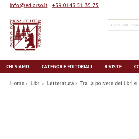
info@ediorso.it
+39 0143 51 35 75
Cerca
Salta
al
CHI SIAMO
CATEGORIE EDITORIALI
RIVISTE
C
contenuto
Home
Libri
Letteratura
Tra la polvere dei libri e
Vai
alla
fine
della
galleria