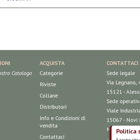
IONI
ACQUISTA
CONTATTACI
nostro Catalogo
Categorie
Sede legale
Via Legnano, 
Riviste
15121 - Aless
Collane
Sede operativ
Distributori
Viale Industri
Info e Condizioni di
15067 - Novi 
vendita
Mappa
Politica 
Contattaci
Il nostro sit