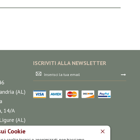
ISCRIVITI ALLA NEWSLETTER
Iscriviti
alla
46
nostra
Newsletter:
andria (AL)
a
a, 14/A
Ligure (AL)
sui Cookie
o usa cookie tecnici o anonimizzati, non tracciamo