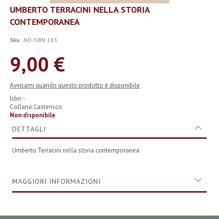
Vai
UMBERTO TERRACINI NELLA STORIA
all'inizio
CONTEMPORANEA
della
galleria
di
Sku
NO ISBN 183
immagini
9,00 €
Avvisami quando questo prodotto è disponibile
Isbn: -
Collana: L'asterisco
Non disponibile
DETTAGLI
Umberto Terracini nella storia contemporanea
MAGGIORI INFORMAZIONI