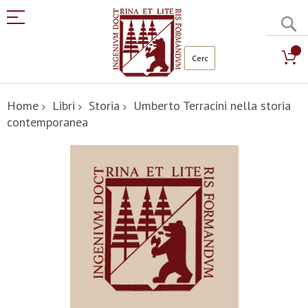
C
Salta
al
Home
Libri
Storia
Umberto Terracini nella storia
contenuto
contemporanea
Vai
alla
fine
della
galleria
di
immagini