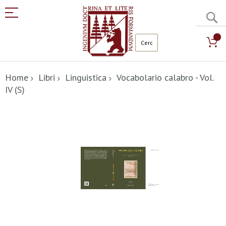
C
Salta
al
Home
Libri
Linguistica
Vocabolario calabro - Vol.
contenuto
IV (S)
Vai
alla
fine
della
galleria
di
immagini