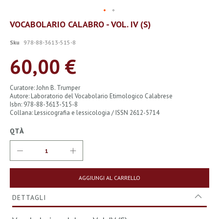
Vai
VOCABOLARIO CALABRO - VOL. IV (S)
all'inizio
della
Sku
978-88-3613-515-8
galleria
di
60,00 €
immagini
Curatore: John B. Trumper
Autore: Laboratorio del Vocabolario Etimologico Calabrese
Isbn: 978-88-3613-515-8
Collana: Lessicografia e lessicologia / ISSN 2612-5714
QTÀ
AGGIUNGI AL CARRELLO
DETTAGLI