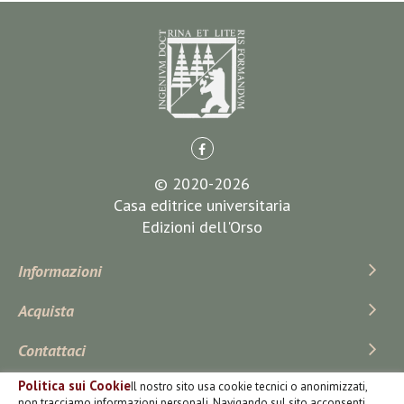
© 2020-2026
Casa editrice universitaria
Edizioni dell'Orso
Informazioni
Acquista
Contattaci
Politica sui Cookie
Il nostro sito usa cookie tecnici o anonimizzati,
Iscriviti Alla Newsletter
non tracciamo informazioni personali. Navigando sul sito acconsenti