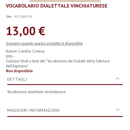
Vai
VOCABOLARIO DIALETTALE VINCHIATURESE
all'inizio
della
Sku
NO ISBN 59
galleria
di
13,00 €
immagini
Avvisami quando questo prodotto è disponibile
Autore: Camilla Cortese
Isbn: -
Collana: Studi e testi del "Vocabolario dei Dialetti della Sabina e
dell'Aquilano"
Non disponibile
DETTAGLI
Vocabolario dialettale vinchiaturese
MAGGIORI INFORMAZIONI