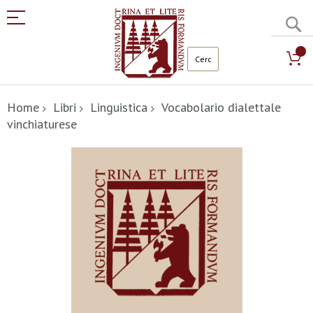
C
Salta
al
Home
Libri
Linguistica
Vocabolario dialettale
contenuto
vinchiaturese
Vai
alla
fine
della
galleria
di
immagini