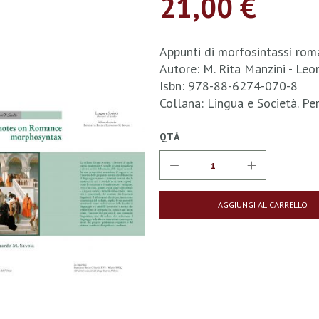
21,00 €
Appunti di morfosintassi rom
Autore: M. Rita Manzini - Le
Isbn: 978-88-6274-070-8
Collana: Lingua e Società. Pe
QTÀ
AGGIUNGI AL CARRELLO