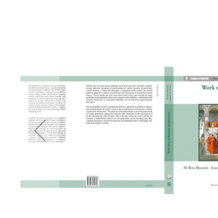
di
immagini