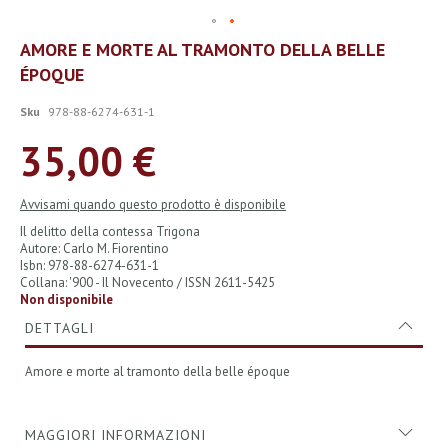
Vai
AMORE E MORTE AL TRAMONTO DELLA BELLE
all'inizio
ÉPOQUE
della
galleria
di
Sku
978-88-6274-631-1
immagini
35,00 €
Avvisami quando questo prodotto è disponibile
Il delitto della contessa Trigona
Autore: Carlo M. Fiorentino
Isbn: 978-88-6274-631-1
Collana: '900 - Il Novecento / ISSN 2611-5425
Non disponibile
DETTAGLI
Amore e morte al tramonto della belle époque
MAGGIORI INFORMAZIONI