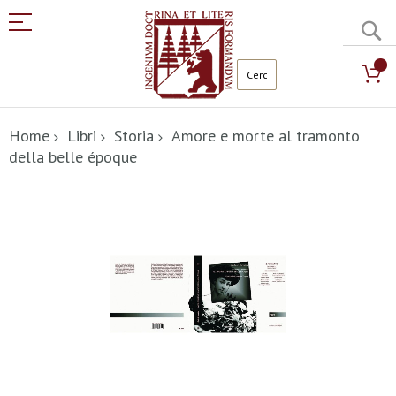
C
Salta
al
Home
Libri
Storia
Amore e morte al tramonto
contenuto
della belle époque
Vai
alla
fine
della
galleria
di
immagini