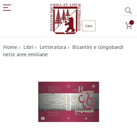
C
Salta
al
Home
Libri
Letteratura
Bizantini e longobardi
contenuto
nelle aree emiliane
Vai
alla
fine
della
galleria
di
immagini