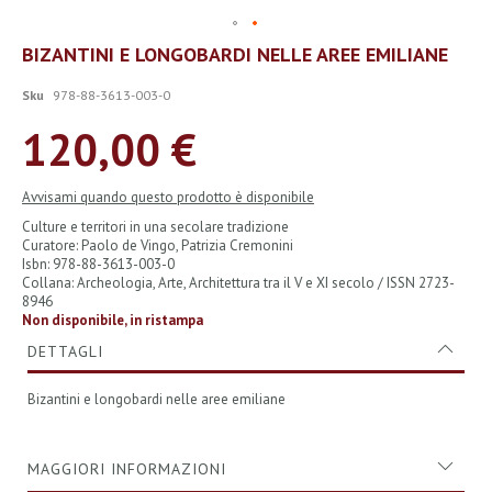
Vai
BIZANTINI E LONGOBARDI NELLE AREE EMILIANE
all'inizio
della
Sku
978-88-3613-003-0
galleria
di
120,00 €
immagini
Avvisami quando questo prodotto è disponibile
Culture e territori in una secolare tradizione
Curatore: Paolo de Vingo, Patrizia Cremonini
Isbn: 978-88-3613-003-0
Collana: Archeologia, Arte, Architettura tra il V e XI secolo / ISSN 2723-
8946
Non disponibile, in ristampa
DETTAGLI
Bizantini e longobardi nelle aree emiliane
MAGGIORI INFORMAZIONI