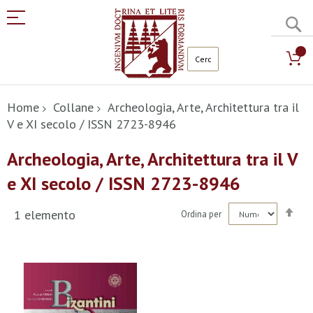
C
Salta
al
Home
Collane
Archeologia, Arte, Architettura tra il
contenuto
V e XI secolo / ISSN 2723-8946
Archeologia, Arte, Architettura tra il V
e XI secolo / ISSN 2723-8946
Imp
1
elemento
Ordina per
la
dir
dec