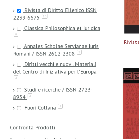
Rivista di Diritto Ellenico ISSN
2239-6675
15
Classica Philosophica et Iuridica
6
Rivist
Annales Scholae Servianae Iuris
Romani / ISSN 2612-2308
3
Diritti vecchi e nuovi. Materiali
del Centro di Iniziativa per l'Europa
3
Studi e ricerche / ISSN 2723-
8954
3
Fuori Collana
1
Confronta Prodotti