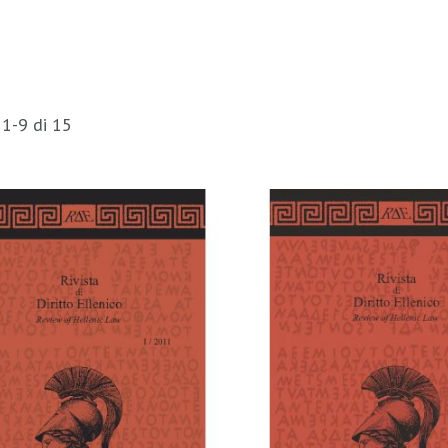
i
1
-
9
di
15