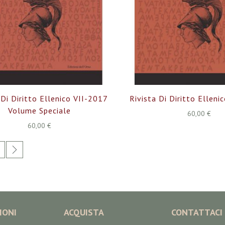
 Di Diritto Ellenico VII-2017
Rivista Di Diritto Elleni
Volume Speciale
60,00 €
60,00 €
ente stai leggendo la pagina
agina
Pagina
Successivo
IONI
ACQUISTA
CONTATTACI