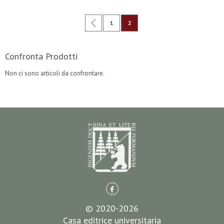
Pagina
Pagina
Precedente
Pagina
Attualmente stai leggendo la pag
1
2
Confronta Prodotti
Non ci sono articoli da confrontare.
© 2020-2026
Casa editrice universitaria