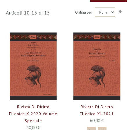
Imp
Articoli
10
-
15
di
15
Ordina per
la
dir
dec
Rivista Di Diritto
Rivista Di Diritto
Ellenico X-2020 Volume
Ellenico XI-2021
60,00 €
Speciale
60,00 €