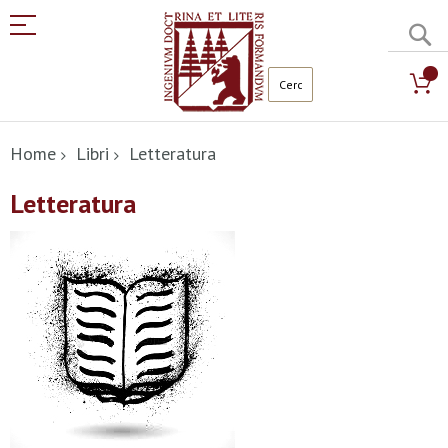
C
Salta
al
Home
Libri
Letteratura
contenuto
Letteratura