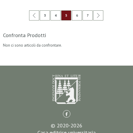
Pagina
Pagina
Precedente
Pagina
Pagina
Attualmente stai leggendo la pagina
Pagina
Pagina
Pagina
Successivo
3
4
5
6
7
Confronta Prodotti
Non ci sono articoli da confrontare.
© 2020-2026
Casa editrice universitaria