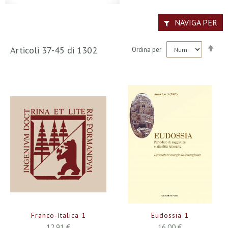
NAVIGA PER
Imp
Articoli
37
-
45
di
1302
Ordina per
la
dir
dec
Franco-Italica 1
Eudossia 1
12,91 €
16,00 €