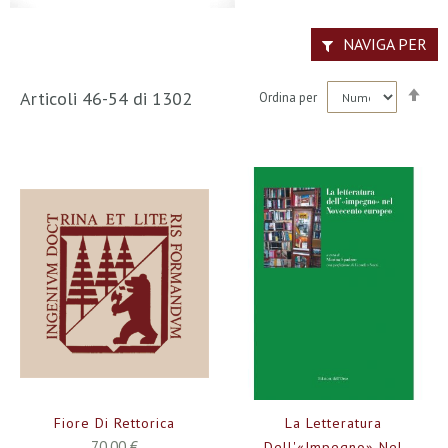
NAVIGA PER
Imp
Articoli
46
-
54
di
1302
Ordina per
la
dir
dec
Fiore Di Rettorica
La Letteratura
70,00 €
Dell'«impegno» Nel