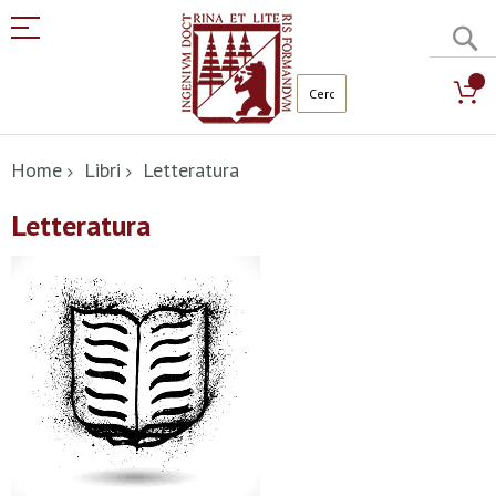
C
Salta
al
Home
Libri
Letteratura
contenuto
Letteratura