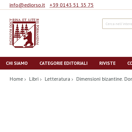
info@ediorso.it
+39 0143 51 35 75
Cerca
Salta
al
CHI SIAMO
CATEGORIE EDITORIALI
RIVISTE
C
contenuto
Home
Libri
Letteratura
Dimensioni bizantine. D
Vai
alla
fine
della
galleria