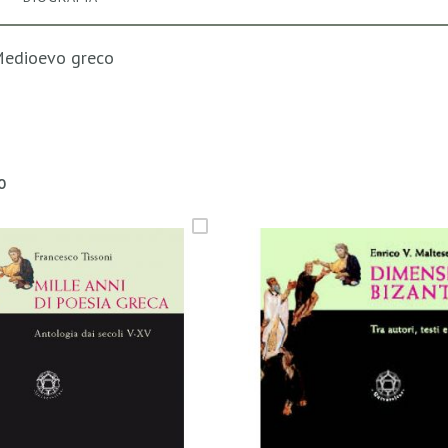
 Medioevo greco
O