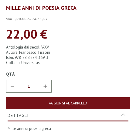
Vai
MILLE ANNI DI POESIA GRECA
all'inizio
della
Sku
978-88-6274-369-3
galleria
di
22,00 €
immagini
Antologia dai secoli V-XV
Autore: Francesco Tissoni
Isbn: 978-88-6274-369-3
Collana: Universitas
QTÀ
AGGIUNGI AL CARRELLO
DETTAGLI
Mille anni di poesia greca