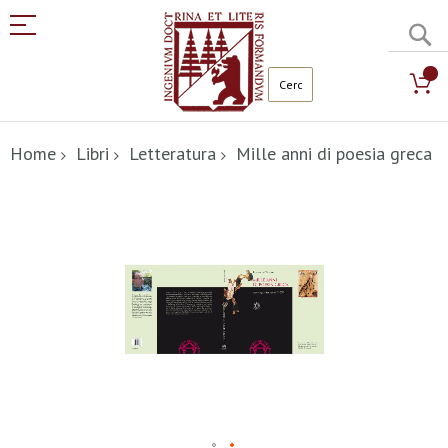
C
Salta
al
Home
Libri
Letteratura
Mille anni di poesia greca
contenuto
Vai
alla
fine
della
galleria
di
immagini