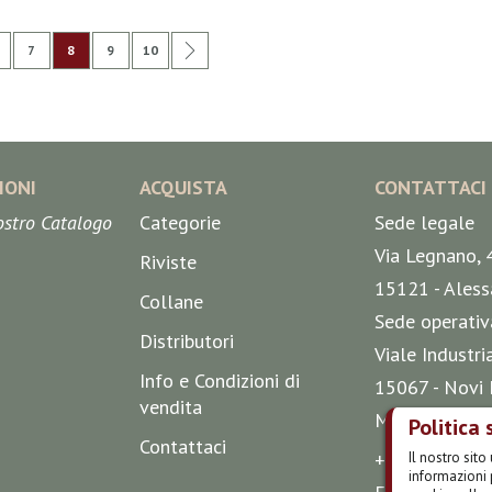
na
edente
agina
Pagina
Attualmente stai leggendo la pagina
Pagina
Pagina
Pagina
Successivo
7
8
9
10
IONI
ACQUISTA
CONTATTACI
nostro Catalogo
Categorie
Sede legale
Via Legnano, 
Riviste
15121 - Aless
Collane
Sede operativ
Distributori
Viale Industri
Info e Condizioni di
15067 - Novi 
vendita
Mappa
Politica 
Contattaci
+39 0143 51 
Il nostro sit
informazioni 