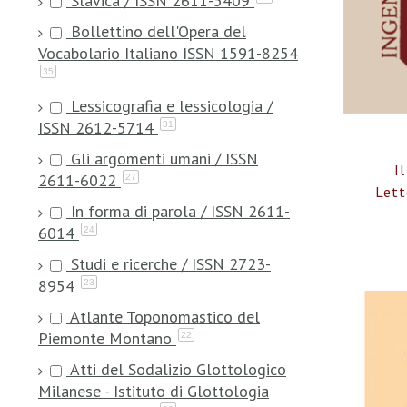
Slavica / ISSN 2611-5409
Bollettino dell'Opera del
Vocabolario Italiano ISSN 1591-8254
35
Lessicografia e lessicologia /
ISSN 2612-5714
31
Gli argomenti umani / ISSN
I
2611-6022
27
Lett
In forma di parola / ISSN 2611-
6014
24
Studi e ricerche / ISSN 2723-
8954
23
Atlante Toponomastico del
Piemonte Montano
22
Atti del Sodalizio Glottologico
Milanese - Istituto di Glottologia