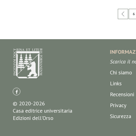
Pagina
Pagi
Prec
P
6
INFORMAZ
Scarica il 
Chi siamo
Links
Recensioni
© 2020-2026
Privacy
Casa editrice universitaria
Sicurezza
Edizioni dell'Orso