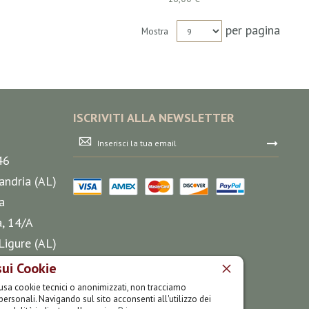
per pagina
Mostra
ISCRIVITI ALLA NEWSLETTER
Iscriviti
alla
46
nostra
Newsletter:
andria (AL)
a
a, 14/A
Ligure (AL)
sui Cookie
35 75
o usa cookie tecnici o anonimizzati, non tracciamo
personali. Navigando sul sito acconsenti all'utilizzo dei