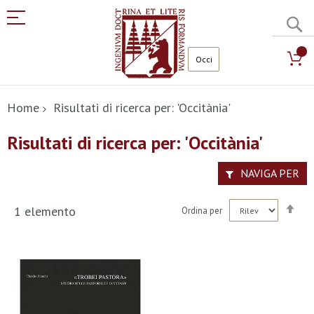
C
Salta
al
Home
Risultati di ricerca per: 'Occitània'
contenuto
Risultati di ricerca per: 'Occitània'
NAVIGA PER
Imp
1
elemento
Ordina per
la
dir
dec