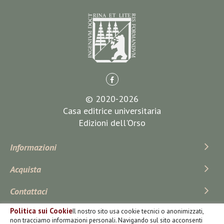
© 2020-2026
Casa editrice universitaria
Edizioni dell'Orso
Informazioni
Acquista
Contattaci
Politica sui Cookie
Il nostro sito usa cookie tecnici o anonimizzati,
Iscriviti Alla Newsletter
non tracciamo informazioni personali. Navigando sul sito acconsenti