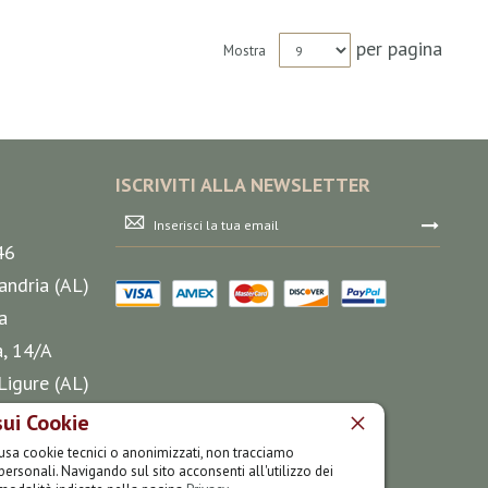
per pagina
Mostra
ISCRIVITI ALLA NEWSLETTER
Iscriviti
alla
46
nostra
Newsletter:
andria (AL)
a
a, 14/A
Ligure (AL)
sui Cookie
35 75
o usa cookie tecnici o anonimizzati, non tracciamo
personali. Navigando sul sito acconsenti all'utilizzo dei