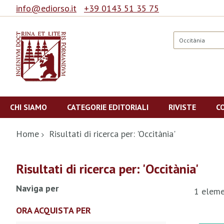
info@ediorso.it
+39 0143 51 35 75
Cerca
Salta
al
CHI SIAMO
CATEGORIE EDITORIALI
RIVISTE
C
contenuto
Home
Risultati di ricerca per: 'Occitània'
Risultati di ricerca per: 'Occitània'
Naviga per
1
eleme
ORA ACQUISTA PER