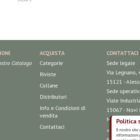
IONI
ACQUISTA
CONTATTACI
nostro Catalogo
Categorie
Sede legale
Via Legnano, 
Riviste
15121 - Aless
Collane
Sede operativ
Distributori
Viale Industri
Info e Condizioni di
15067 - Novi 
vendita
Mappa
Politica 
Contattaci
+39 0143 51 
Il nostro sit
informazioni 
E-mail