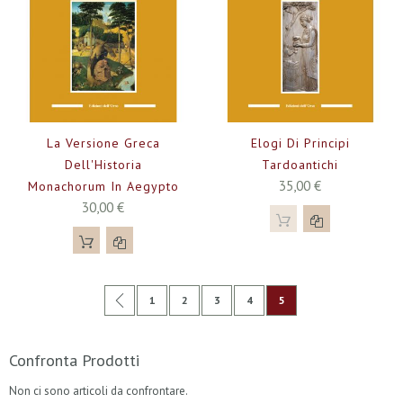
La Versione Greca
Elogi Di Principi
Dell'Historia
Tardoantichi
35,00 €
Monachorum In Aegypto
30,00 €
Pagina
Pagina
Precedente
Pagina
Pagina
Pagina
Pagina
Attualmente stai leggen
1
2
3
4
5
Confronta Prodotti
Non ci sono articoli da confrontare.