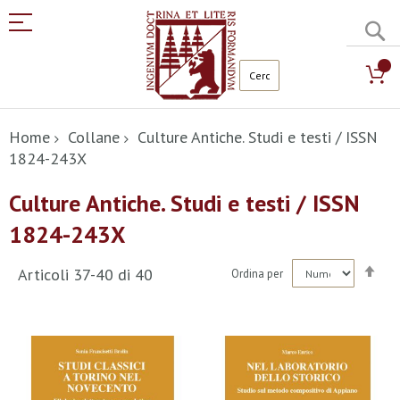
C
Salta
al
Home
Collane
Culture Antiche. Studi e testi / ISSN
contenuto
1824-243X
Culture Antiche. Studi e testi / ISSN
1824-243X
Imp
Articoli
37
-
40
di
40
Ordina per
la
dir
dec