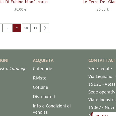
da Di Fubine Monferrato
Le Terre Del Gia
30,00 €
25,00 €
na
edente
agina
Pagina
Attualmente stai leggendo la pagina
Pagina
Pagina
Pagina
Successivo
8
9
10
11
IONI
ACQUISTA
CONTATTACI
nostro Catalogo
Categorie
Sede legale
Via Legnano, 
Riviste
15121 - Aless
Collane
Sede operativ
Distributori
Viale Industri
Info e Condizioni di
15067 - Novi 
vendita
Mappa