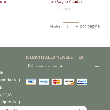
rolo
La «bagna Cauda»
16,00 €
per pagina
Mostra
ISCRIVITI ALLA NEWSLETTER
Iscriviti
alla
46
nostra
Newsletter:
andria (AL)
a
a, 14/A
Ligure (AL)