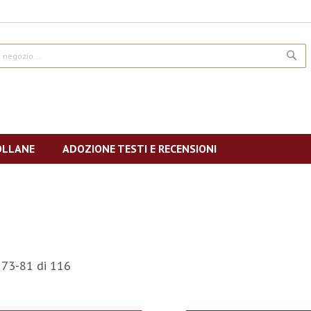
CE
OLLANE
ADOZIONE TESTI E RECENSIONI
i
73
-
81
di
116