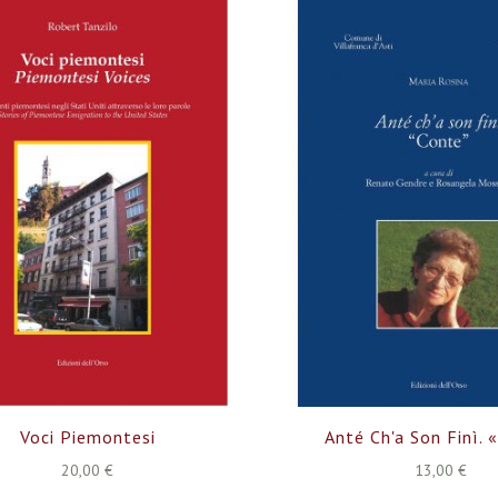
Voci Piemontesi
Anté Ch'a Son Finì. 
20,00 €
13,00 €