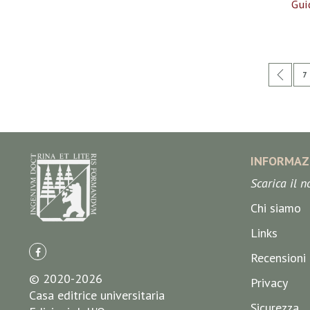
Gui
Pagina
Pagi
Prec
P
7
INFORMAZ
Scarica il 
Chi siamo
Links
Recensioni
© 2020-2026
Privacy
Casa editrice universitaria
Sicurezza