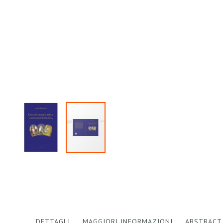
Vai
all'inizio
della
galleria
di
immagini
DETTAGLI
MAGGIORI INFORMAZIONI
ABSTRACT