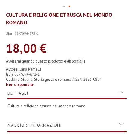
Vai
CULTURA E RELIGIONE ETRUSCA NEL MONDO
all'inizio
ROMANO
della
galleria
di
Sku
88-7694-672-1
immagini
18,00 €
Avvisami quando questo prodotto è disponibile
Autore: Ilaria Ramelli
Isbn: 88-7694-672-1
Collana: Studi di Storia greca e romana / ISSN 2283-0804
Non disponibile
DETTAGLI
Cultura e religione etrusca nel mondo romano
MAGGIORI INFORMAZIONI