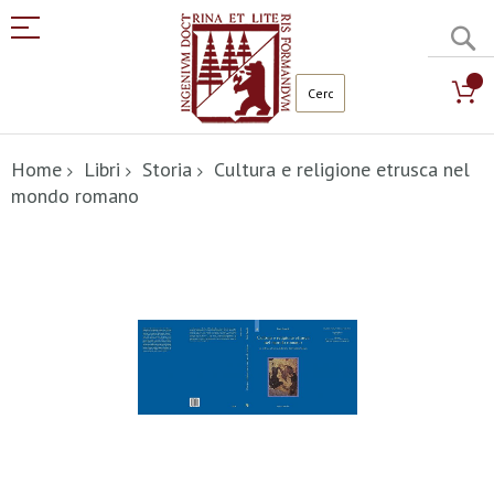
C
Salta
al
Home
Libri
Storia
Cultura e religione etrusca nel
contenuto
mondo romano
Vai
alla
fine
della
galleria
di
immagini