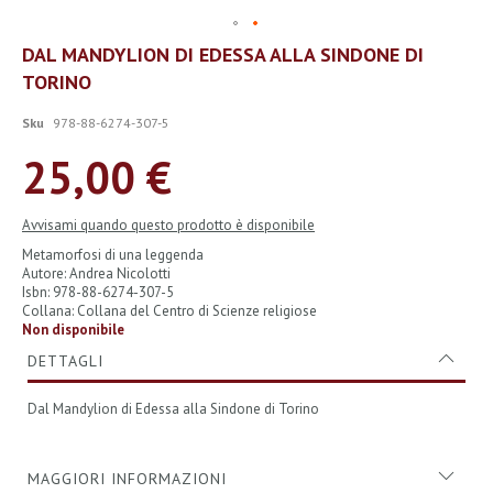
Vai
DAL MANDYLION DI EDESSA ALLA SINDONE DI
all'inizio
TORINO
della
galleria
di
Sku
978-88-6274-307-5
immagini
25,00 €
Avvisami quando questo prodotto è disponibile
Metamorfosi di una leggenda
Autore: Andrea Nicolotti
Isbn: 978-88-6274-307-5
Collana: Collana del Centro di Scienze religiose
Non disponibile
DETTAGLI
Dal Mandylion di Edessa alla Sindone di Torino
MAGGIORI INFORMAZIONI