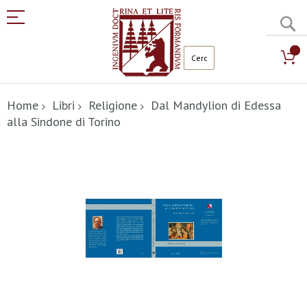
C
Salta
al
Home
Libri
Religione
Dal Mandylion di Edessa
contenuto
alla Sindone di Torino
Vai
alla
fine
della
galleria
di
immagini