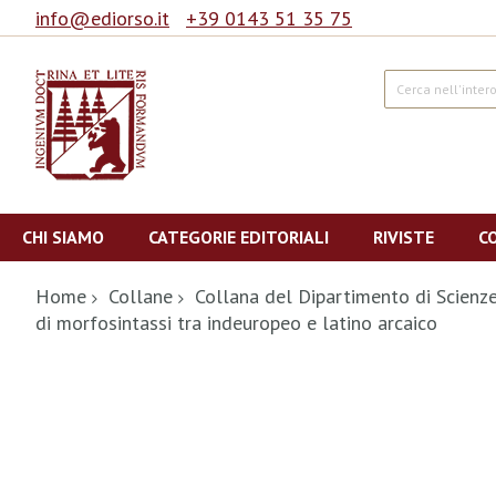
info@ediorso.it
+39 0143 51 35 75
Cerca
Salta
al
CHI SIAMO
CATEGORIE EDITORIALI
RIVISTE
C
contenuto
Home
Collane
Collana del Dipartimento di Scienz
di morfosintassi tra indeuropeo e latino arcaico
Vai
alla
fine
della