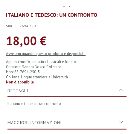
Vai
ITALIANO E TEDESCO: UN CONFRONTO
all'inizio
della
Sku
88-7694-250-5
galleria
di
18,00 €
immagini
Avvisami quando questo prodotto è disponibile
Appunti morfo-sintattici, lessicali e fonetici
Curatore: Sandra Bosco Coletsos
Isbn: 88-7694-250-5
Collana: Lingue straniere e Università
Non disponibile
DETTAGLI
Italiano e tedesco: un confronto
MAGGIORI INFORMAZIONI