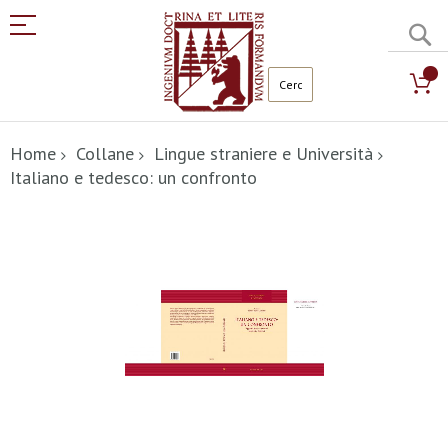
C
Salta
al
Home
Collane
Lingue straniere e Università
contenuto
Italiano e tedesco: un confronto
Vai
alla
fine
della
galleria
di
immagini