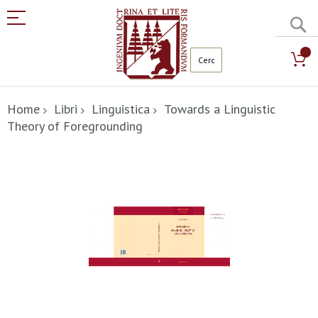
C
Salta
al
Home
Libri
Linguistica
Towards a Linguistic
contenuto
Theory of Foregrounding
Vai
alla
fine
della
galleria
di
immagini