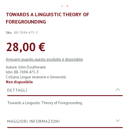
Vai
TOWARDS A LINGUISTIC THEORY OF
all'inizio
FOREGROUNDING
della
galleria
di
Sku
88-7694-475-3
immagini
28,00 €
Avvisami quando questo prodotto è disponibile
Autore: John Douthwaite
Isbn: 88-7694-475-3
Collana: Lingue straniere e Università
Non disponibile
DETTAGLI
Towards a Linguistic Theory of Foregrounding
MAGGIORI INFORMAZIONI