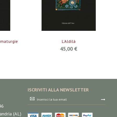
mmaturgie
L’Aldilà
45,00 €
ISCRIVITI ALLA NEWSLETTER
Iscriviti
alla
46
nostra
Newsletter:
andria (AL)