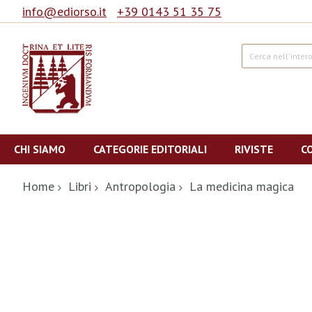
info@ediorso.it
+39 0143 51 35 75
Cerca
Salta
al
CHI SIAMO
CATEGORIE EDITORIALI
RIVISTE
C
contenuto
Home
Libri
Antropologia
La medicina magica
Vai
alla
fine
della
galleria