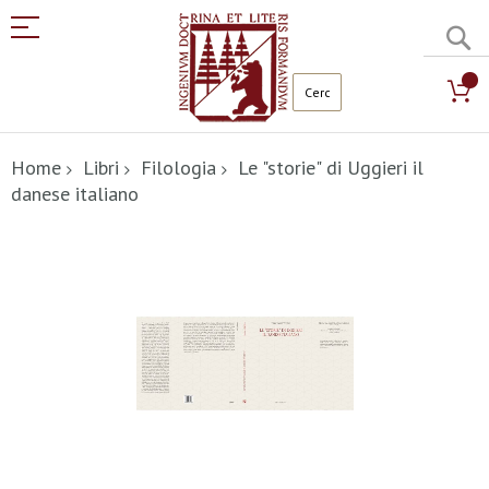
C
Salta
al
Home
Libri
Filologia
Le "storie" di Uggieri il
contenuto
danese italiano
Vai
alla
fine
della
galleria
di
immagini