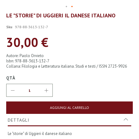
Vai
LE "STORIE" DI UGGIERI IL DANESE ITALIANO
all'inizio
della
Sku
978-88-3613-132-7
galleria
di
30,00 €
immagini
Autore: Paolo Orvieto
Isbn: 978-88-3613-132-7
Collana: Filologia e Letteratura italiana. Studi e testi / ISSN 2723-9926
QTÀ
AGGIUNGI AL CARRELLO
DETTAGLI
Le "storie" di Uggieri il danese italiano