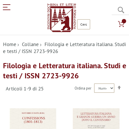
C
Salta
al
Home
Collane
Filologia e Letteratura italiana. Studi
contenuto
e testi / ISSN 2723-9926
Filologia e Letteratura italiana. Studi e
testi / ISSN 2723-9926
Imp
Articoli
1
-
9
di
25
Ordina per
la
dir
dec