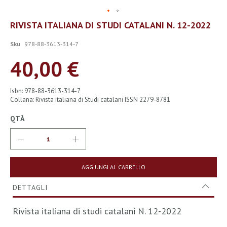
Vai
RIVISTA ITALIANA DI STUDI CATALANI N. 12-2022
all'inizio
della
Sku
978-88-3613-314-7
galleria
di
40,00 €
immagini
Isbn: 978-88-3613-314-7
Collana: Rivista italiana di Studi catalani ISSN 2279-8781
QTÀ
AGGIUNGI AL CARRELLO
DETTAGLI
Rivista italiana di studi catalani N. 12-2022