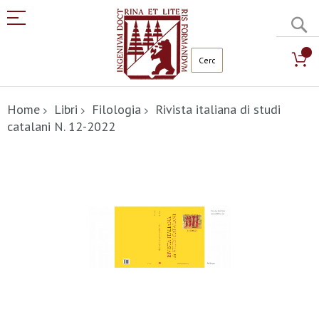
C
Salta
al
Home
Libri
Filologia
Rivista italiana di studi
contenuto
catalani N. 12-2022
Vai
alla
fine
della
galleria
di
immagini