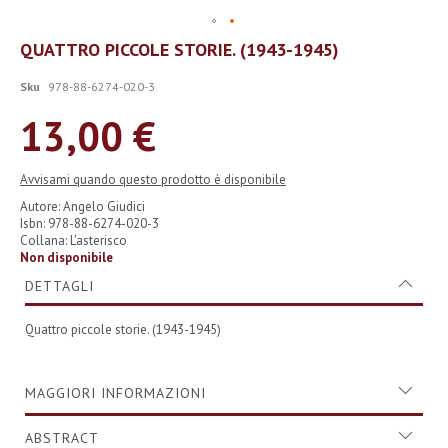
Vai
QUATTRO PICCOLE STORIE. (1943-1945)
all'inizio
della
Sku
978-88-6274-020-3
galleria
di
13,00 €
immagini
Avvisami quando questo prodotto è disponibile
Autore: Angelo Giudici
Isbn: 978-88-6274-020-3
Collana: L'asterisco
Non disponibile
DETTAGLI
Quattro piccole storie. (1943-1945)
MAGGIORI INFORMAZIONI
ABSTRACT