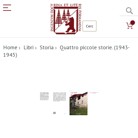
C
Salta
al
Home
Libri
Storia
Quattro piccole storie. (1943-
contenuto
1945)
Vai
alla
fine
della
galleria
di
immagini