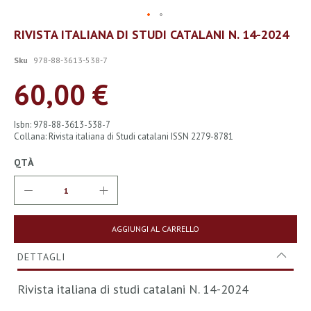
Vai
RIVISTA ITALIANA DI STUDI CATALANI N. 14-2024
all'inizio
della
Sku
978-88-3613-538-7
galleria
di
60,00 €
immagini
Isbn: 978-88-3613-538-7
Collana: Rivista italiana di Studi catalani ISSN 2279-8781
QTÀ
AGGIUNGI AL CARRELLO
DETTAGLI
Rivista italiana di studi catalani N. 14-2024