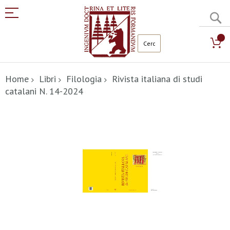
C
Salta
al
Home
Libri
Filologia
Rivista italiana di studi
contenuto
catalani N. 14-2024
Vai
alla
fine
della
galleria
di
immagini