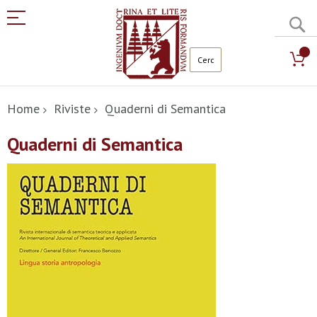
C
Salta
al
Home
Riviste
Quaderni di Semantica
contenuto
Quaderni di Semantica