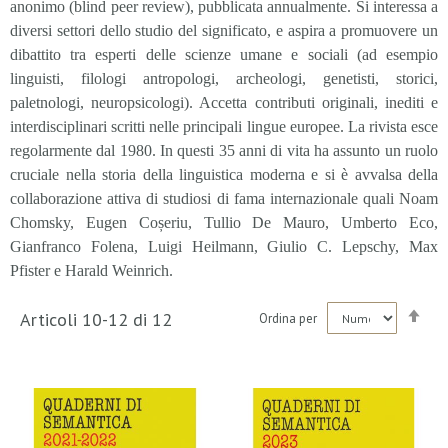
anonimo (blind peer review), pubblicata annualmente. Si interessa a
diversi settori dello studio del significato, e aspira a promuovere un
dibattito tra esperti delle scienze umane e sociali (ad esempio
linguisti, filologi antropologi, archeologi, genetisti, storici,
paletnologi, neuropsicologi). Accetta contributi originali, inediti e
interdisciplinari scritti nelle principali lingue europee. La rivista esce
regolarmente dal 1980. In questi 35 anni di vita ha assunto un ruolo
cruciale nella storia della linguistica moderna e si è avvalsa della
collaborazione attiva di studiosi di fama internazionale quali Noam
Chomsky, Eugen Coșeriu, Tullio De Mauro, Umberto Eco,
Gianfranco Folena, Luigi Heilmann, Giulio C. Lepschy, Max
Pfister e Harald Weinrich.
Imp
Articoli
10
-
12
di
12
Ordina per
la
dir
dec