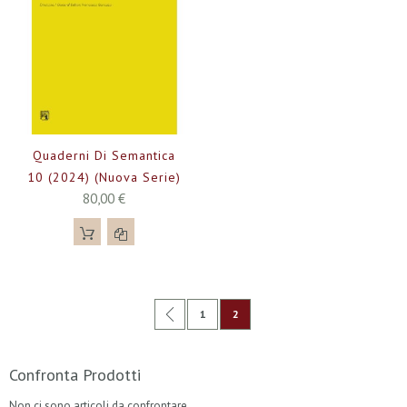
Quaderni Di Semantica
10 (2024) (Nuova Serie)
80,00 €
Pagina
Pagina
Precedente
Pagina
Attualmente stai leggendo la pag
1
2
Confronta Prodotti
Non ci sono articoli da confrontare.