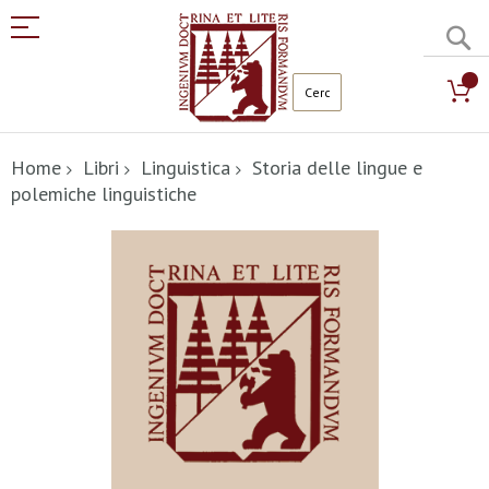
C
Salta
al
Home
Libri
Linguistica
Storia delle lingue e
contenuto
polemiche linguistiche
Vai
alla
fine
della
galleria
di
immagini