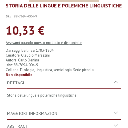
Vai
STORIA DELLE LINGUE E POLEMICHE LINGUISTICHE
all'inizio
della
Sku
88-7694-004-9
galleria
di
10,33 €
immagini
Avvisami quando questo prodotto è disponibile
Dai saggi berlinesi 1783-1804
Curatore: Claudio Marazzini
Autore: Carlo Denina
Isbn: 88-7694-004-9
Collana: Filologia, linguistica, semiologia. Serie piccola
Non disponibile
DETTAGLI
Storia delle lingue e polemiche linguistiche
MAGGIORI INFORMAZIONI
ABSTRACT