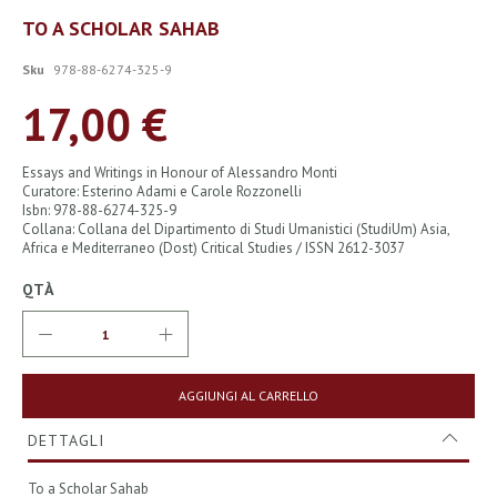
Vai
TO A SCHOLAR SAHAB
all'inizio
della
Sku
978-88-6274-325-9
galleria
di
17,00 €
immagini
Essays and Writings in Honour of Alessandro Monti
Curatore: Esterino Adami e Carole Rozzonelli
Isbn: 978-88-6274-325-9
Collana: Collana del Dipartimento di Studi Umanistici (StudiUm) Asia,
Africa e Mediterraneo (Dost) Critical Studies / ISSN 2612-3037
QTÀ
AGGIUNGI AL CARRELLO
DETTAGLI
To a Scholar Sahab