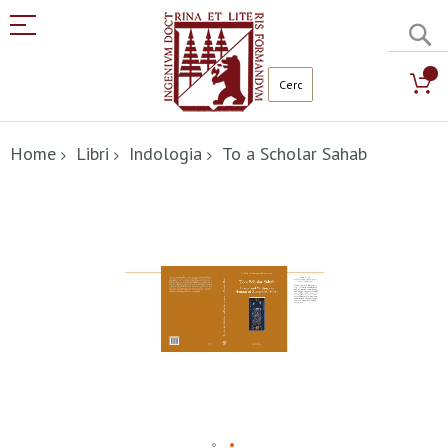
C
Salta
al
Home
Libri
Indologia
To a Scholar Sahab
contenuto
Vai
alla
fine
della
galleria
di
immagini