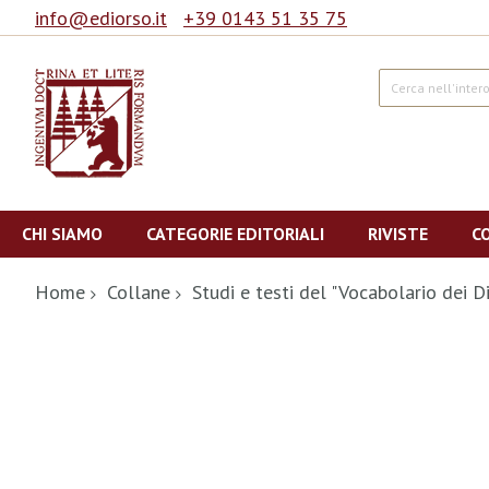
info@ediorso.it
+39 0143 51 35 75
Cerca
Salta
al
CHI SIAMO
CATEGORIE EDITORIALI
RIVISTE
C
contenuto
Home
Collane
Studi e testi del "Vocabolario dei D
Vai
alla
fine
della
galleria