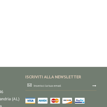
ISCRIVITI ALLA NEWSLETTER
Iscriviti
alla
46
nostra
Newsletter:
andria (AL)
a