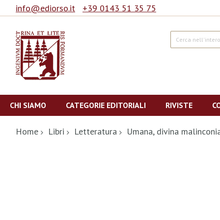
info@ediorso.it
+39 0143 51 35 75
Cerca
Salta
al
CHI SIAMO
CATEGORIE EDITORIALI
RIVISTE
C
contenuto
Home
Libri
Letteratura
Umana, divina malinconi
Vai
alla
fine
della
galleria