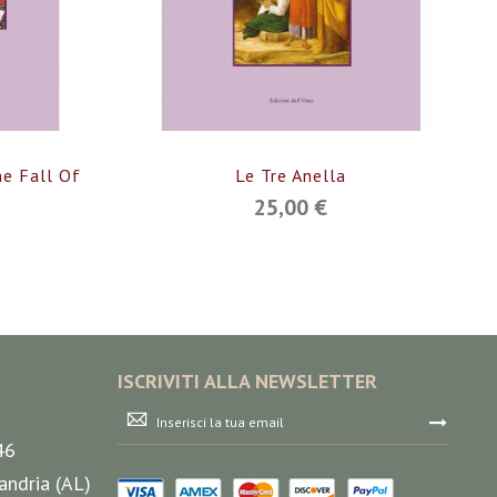
he Fall Of
Le Tre Anella
25,00 €
ISCRIVITI ALLA NEWSLETTER
Iscriviti
alla
46
nostra
Newsletter:
andria (AL)