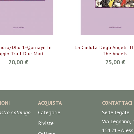
ndro/Dhu 1-Qarnayn In
La Caduta Degli Angeli. T
ggio Tra I Due Mari
The Angels
20,00 €
25,00 €
IONI
ACQUISTA
CONTATTACI
nostro Catalogo
Categorie
Sede legale
Via Legnano, 
Riviste
15121 - Aless
Collane