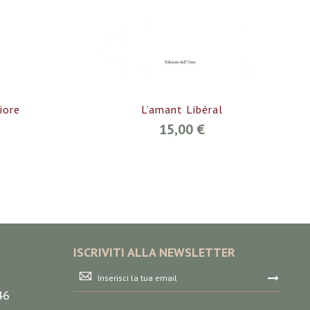
iore
L’amant Libéral
15,00 €
ISCRIVITI ALLA NEWSLETTER
Iscriviti
alla
46
nostra
Newsletter: