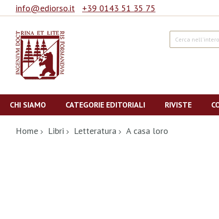
info@ediorso.it
+39 0143 51 35 75
Cerca
Salta
al
CHI SIAMO
CATEGORIE EDITORIALI
RIVISTE
C
contenuto
Home
Libri
Letteratura
A casa loro
Vai
alla
fine
della
galleria