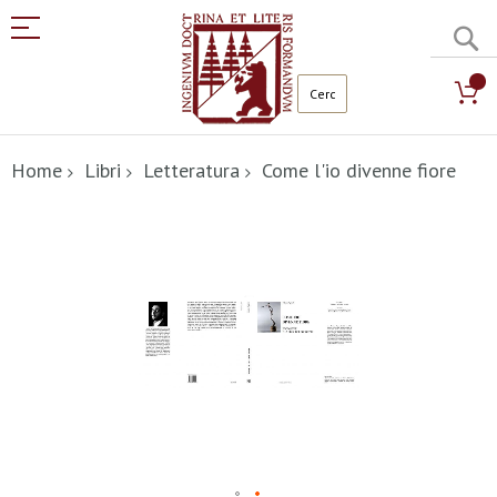
C
Salta
al
Home
Libri
Letteratura
Come l'io divenne fiore
contenuto
Vai
alla
fine
della
galleria
di
immagini