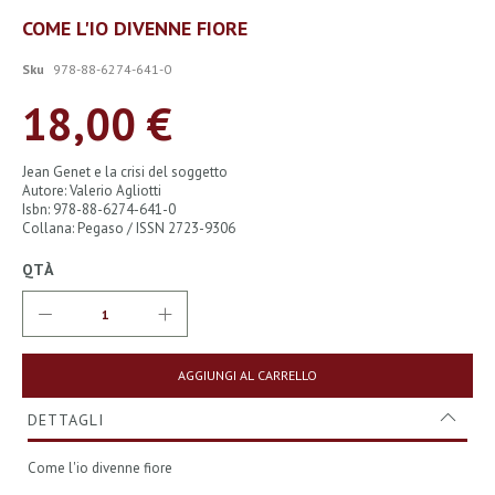
Vai
COME L'IO DIVENNE FIORE
all'inizio
della
Sku
978-88-6274-641-0
galleria
di
18,00 €
immagini
Jean Genet e la crisi del soggetto
Autore: Valerio Agliotti
Isbn: 978-88-6274-641-0
Collana: Pegaso / ISSN 2723-9306
QTÀ
AGGIUNGI AL CARRELLO
DETTAGLI
Come l'io divenne fiore