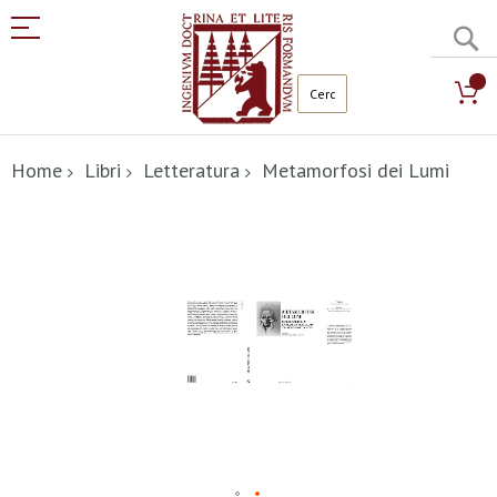
C
Salta
al
Home
Libri
Letteratura
Metamorfosi dei Lumi
contenuto
Vai
alla
fine
della
galleria
di
immagini