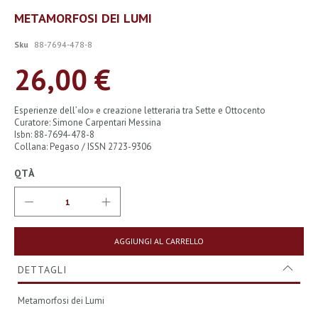
Vai
METAMORFOSI DEI LUMI
all'inizio
della
Sku
88-7694-478-8
galleria
di
26,00 €
immagini
Esperienze dell’«Io» e creazione letteraria tra Sette e Ottocento
Curatore: Simone Carpentari Messina
Isbn: 88-7694-478-8
Collana: Pegaso / ISSN 2723-9306
QTÀ
AGGIUNGI AL CARRELLO
DETTAGLI
Metamorfosi dei Lumi