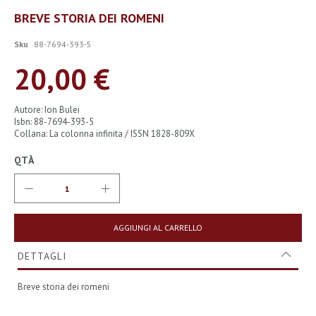
Vai
BREVE STORIA DEI ROMENI
all'inizio
della
Sku
88-7694-393-5
galleria
di
20,00 €
immagini
Autore: Ion Bulei
Isbn: 88-7694-393-5
Collana: La colonna infinita / ISSN 1828-809X
QTÀ
AGGIUNGI AL CARRELLO
DETTAGLI
Breve storia dei romeni