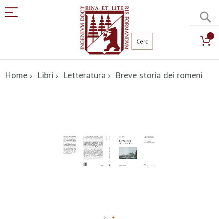
C
Salta
al
Home
Libri
Letteratura
Breve storia dei romeni
contenuto
Vai
alla
fine
della
galleria
di
immagini