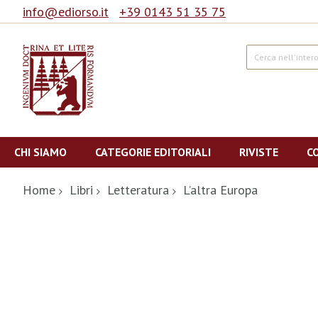
info@ediorso.it
+39 0143 51 35 75
Cerca
Salta
al
CHI SIAMO
CATEGORIE EDITORIALI
RIVISTE
C
contenuto
Home
Libri
Letteratura
L’altra Europa
Vai
alla
fine
della
galleria