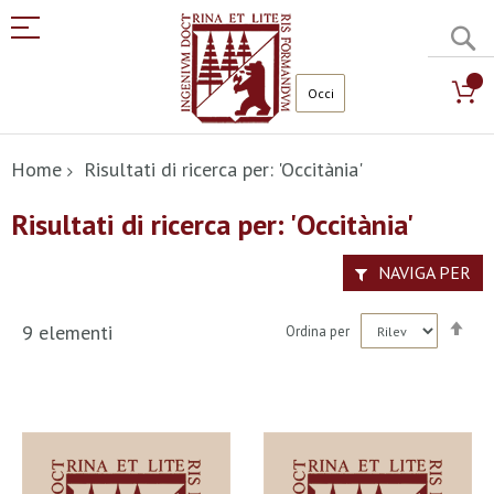
C
Salta
al
Home
Risultati di ricerca per: 'Occitània'
contenuto
Risultati di ricerca per: 'Occitània'
NAVIGA PER
Imp
9
elementi
Ordina per
la
dir
dec