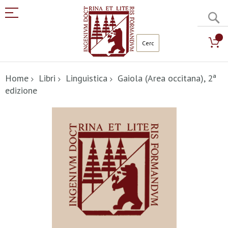
C
Salta
al
Home
Libri
Linguistica
Gaiola (Area occitana), 2ª
contenuto
edizione
Vai
alla
fine
della
galleria
di
immagini