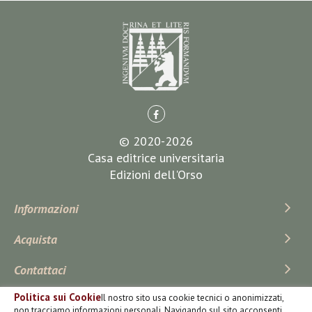
© 2020-2026
Casa editrice universitaria
Edizioni dell'Orso
Informazioni
Acquista
Contattaci
Politica sui Cookie
Il nostro sito usa cookie tecnici o anonimizzati,
Iscriviti Alla Newsletter
non tracciamo informazioni personali. Navigando sul sito acconsenti