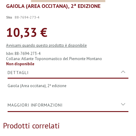
Vai
GAIOLA (AREA OCCITANA), 2ª EDIZIONE
all'inizio
della
Sku
88-7694-273-4
galleria
di
10,33 €
immagini
Avvisami quando questo prodotto è disponibile
Isbn: 88-7694-273-4
Collana: Atlante Toponomastico del Piemonte Montano
Non disponibile
DETTAGLI
Gaiola (Area occitana), 2ª edizione
MAGGIORI INFORMAZIONI
Prodotti correlati